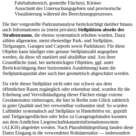
Fahrbahnbereich, gestreifte Flächen). Kleiner
Ausschnitt des Untersuchungsgebiets und provisorische
Visualisierung während des Berechnungsprozesses.
Die hier vorgestellte Parkraumanalyse berücksichtigt darüber hinaus
auch Informationen zu (meist privaten)
Stellplätzen abseits des
Straßenraums
, die ebenso systematisch erhoben wurden. Dazu
zählen allgemeine, meist ebenerdige Park- und Stellplätze,
Tiefgaragen, Garagen und Carports sowie Parkhäuser. Für diese
Objekte kann häufiger eine genaue Stellplatzzahl angegeben
werden, da diese oft markiert und abzählbar sind. Aus ihrer
Grundfläche (und, bei mehrstöckigen Objekten, ggf. unter
Berücksichtigung ihrer horizontalen Ausdehnung) kann die
Stellplatzkapazität aber auch hier geometrisch abgeschätzt werden.
Da viele dieser Stellplätze nicht oder nur schwer aus dem
öffentlichen Raum zugänglich oder erkennbar sind, wurden für die
Erhebung und Vervollständigung dieser Flächen einige externe
Geodatensätze einbezogen, die hier in Berlin zum Glück zahlreich
in guter Qualität und frei verwendbar vorhanden sind: So wurden
Luftbilder systematisch auf Stellplätze in Hinterhöfen etc. geprüft
und Tiefgaragenflächen oder Infos zu Garagengebäuden konnten
aus dem Amtlichen Liegenschaftskatasterinformationssystem
(ALKIS) abgeleitet werden. Nach Plausibilitätsprüfung fanden diese
Daten Eingang in die verwendeten Rohdatensätze — insbesondere