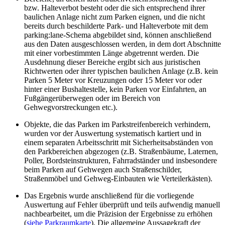
bzw. Halteverbot besteht oder die sich entsprechend ihrer
baulichen Anlage nicht zum Parken eignen, und die nicht
bereits durch beschilderte Park- und Halteverbote mit dem
parking:lane-Schema abgebildet sind, können anschließend
aus den Daten ausgeschlossen werden, in dem dort Abschnitte
mit einer vorbestimmten Länge abgetrennt werden. Die
Ausdehnung dieser Bereiche ergibt sich aus juristischen
Richtwerten oder ihrer typischen baulichen Anlage (z.B. kein
Parken 5 Meter vor Kreuzungen oder 15 Meter vor oder
hinter einer Bushaltestelle, kein Parken vor Einfahrten, an
Fußgängerüberwegen oder im Bereich von
Gehwegvorstreckungen etc.).
Objekte, die das Parken im Parkstreifenbereich verhindern,
wurden vor der Auswertung systematisch kartiert und in
einem separaten Arbeitsschritt mit Sicherheitsabständen von
den Parkbereichen abgezogen (z.B. Straßenbäume, Laternen,
Poller, Bordsteinstrukturen, Fahrradständer und insbesondere
beim Parken auf Gehwegen auch Straßenschilder,
Straßenmöbel und Gehweg-Einbauten wie Verteilerkästen).
Das Ergebnis wurde anschließend für die vorliegende
Auswertung auf Fehler überprüft und teils aufwendig manuell
nachbearbeitet, um die Präzision der Ergebnisse zu erhöhen
(
siehe Parkraumkarte
). Die allgemeine Aussagekraft der