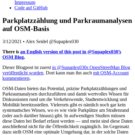
Impressum
Code auf GitHub
Parkplatzzählung und Parkraumanalysen
auf OSM-Basis
3/12/2021
•
Alex Seidel @Supaplex030
There is
an English version of this post in @Supaplex030’s
OSM Blog
.
Dieser Blogpost ist zuerst
in @Supaplex030s OpenStreetMap Blog
veröffentlicht worden
. Dort kann man ihn auch
mit OSM-Account
kommentieren
.
OSM-Daten bieten das Potential, präzise Parkplatzzählungen und
Parkraumanalysen durchzuführen und damit wertvolles Wissen für
Diskussionen rund um die Verkehrswende, Stadtentwicklung und
Mobilität bereitzustellen. Vielerorts gibt es nämlich noch gar kein
systematisches Wissen, wo es wie viele Parkplätze am Straßenrand
(oder auch darüber hinaus) gibt. In aufwendigen Studien müssen
diese Daten bei Bedarf erfasst werden — und meist sind diese Daten
anschließend nicht für die Öffentlichkeit zugänglich. Im Gegensatz
dazu stellt OSM eine optimale Umgebung dar, in der solche Daten