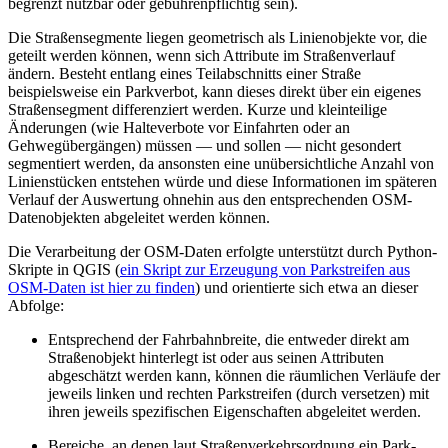
begrenzt nutzbar oder gebührenpflichtig sein).
Die Straßensegmente liegen geometrisch als Linienobjekte vor, die
geteilt werden können, wenn sich Attribute im Straßenverlauf
ändern. Besteht entlang eines Teilabschnitts einer Straße
beispielsweise ein Parkverbot, kann dieses direkt über ein eigenes
Straßensegment differenziert werden. Kurze und kleinteilige
Änderungen (wie Halteverbote vor Einfahrten oder an
Gehwegübergängen) müssen — und sollen — nicht gesondert
segmentiert werden, da ansonsten eine unübersichtliche Anzahl von
Linienstücken entstehen würde und diese Informationen im späteren
Verlauf der Auswertung ohnehin aus den entsprechenden OSM-
Datenobjekten abgeleitet werden können.
Die Verarbeitung der OSM-Daten erfolgte unterstützt durch Python-
Skripte in QGIS (
ein Skript zur Erzeugung von Parkstreifen aus
OSM-Daten ist hier zu finden
) und orientierte sich etwa an dieser
Abfolge:
Entsprechend der Fahrbahnbreite, die entweder direkt am
Straßenobjekt hinterlegt ist oder aus seinen Attributen
abgeschätzt werden kann, können die räumlichen Verläufe der
jeweils linken und rechten Parkstreifen (durch versetzen) mit
ihren jeweils spezifischen Eigenschaften abgeleitet werden.
Bereiche, an denen laut Straßenverkehrsordnung ein Park-