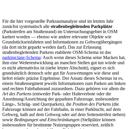
Für die hier vorgestellte Parkraumanalyse sind im letzten Jahr
zunächst systematisch alle
straßenbegleitenden Parkplätze
(Parkstreifen am Straßenrand) im Untersuchungsgebiet in OSM
kartiert worden — ebenso wie andere relevante Objekte wie
Grundstückseinfahrten und Informationen zu Gehwegübergängen
(da dort nicht geparkt werden darf). Das zur Erfassung
straßenbegleitenden Parkens etablierte OSM-Schema ist das
parking:lane-Schema
: Auch wenn dieses Schema seine Macken hat,
ihm eine Weiterentwicklung an manchen Stellen gut tun würde und
es nicht alternativlos ist (siehe letzter Abschnitt), eignet es sich
grundsätzlich dennoch sehr gut für Auswertungen wie diese und
liefert relativ präzise Ergebnisse. Der Ansatz dieses Schemas ist es,
einem Straßensegment jeweils Informationen zum Parken am linken
und rechten Fahrbahnrand zuzuordnen. Dazu gehören vor allem die
Art des Parkens
(entweder Park- oder Halteverbote oder die
Anordnung/Ausrichtung der geparkten Fahrzeuge, insbesondere
Längs-, Schräg- und Querparken), die
Position des Parkens
(die
Fahrzeuge können auf der Fahrbahn, in einer Parkbucht, auf dem
Gehweg, halb auf dem Gehweg oder auf dem Seitenstreifen stehen)
sowie
Bedingungen und Einschränkungen
(Stellplätze können
insbesondere für bestimmte Nutzergruppen reserviert, zeitlich