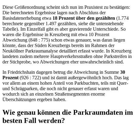
Diese Größenordnung scheint sich nun im Praxistest zu bestätigen:
Die berechneten Ergebnisse lagen nach Abschluss der
Basisdatenerhebung etwa
18 Prozent über den gezählten
(1.774
berechnete gegenüber 1.497 gezählten, siehe die untenstehende
Tabelle). Im Einzelfall gibt es aber gravierende Unterschiede. So
waren die Ergebnisse in Kreuzberg mit etwa 10 Prozent
Abweichung (848 : 775) schon etwas genauer, was daran liegen
könnte, dass der Süden Kreuzbergs bereits im Rahmen der
Neuköllner Parkraumanalyse detailliert erfasst wurde. In Kreuzberg
landeten zudem mehrere Hauptverkehrsstraßen ohne Parkstreifen in
der Stichprobe, wo Abweichungen eher unwahrscheinlich sind.
In Friedrichshain dagegen betrug die Abweichung in Summe
30
Prozent
(926 : 722) und ist damit außergewöhnlich hoch. Das lag
vor allem an einem hohen Anteil von Parkbuchten, teils mit Quer-
und Schrägparken, die noch nicht genauer erfasst waren und
wodurch sich an einzelnen Straßensegmenten enorme
Überschätzungen ergeben haben.
Wie genau können die Parkraumdaten im
besten Fall werden?